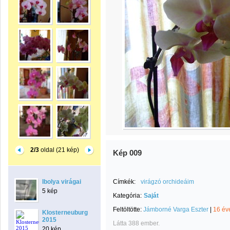
2/3
oldal (21 kép)
Kép 009
Ibolya virágai
Címkék:
virágzó orchideáim
5 kép
Kategória:
Saját
Feltöltötte:
Jámborné Varga Eszter
|
16 év
Klosterneuburg
2015
Látta 388 ember.
20 kép