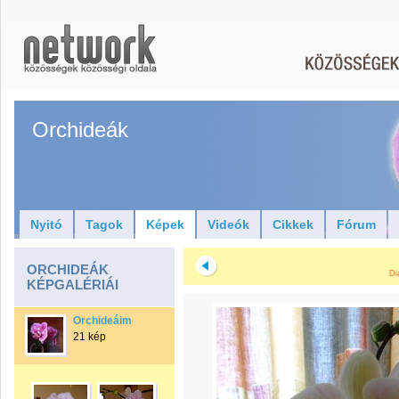
Orchideák
Nyitó
Tagok
Képek
Videók
Cikkek
Fórum
ORCHIDEÁK
Di
KÉPGALÉRIÁI
Orchideáim
21 kép