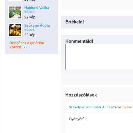
Hajduné Valika
képei
92 kép
Értékeld!
Szőkéné Ágota
képek
22 kép
Kommentáld!
Böngéssz a galériák
között!
Hozzászólások
Székelyné Schneider Anita
üzente
16 éve
Gyönyörű!!