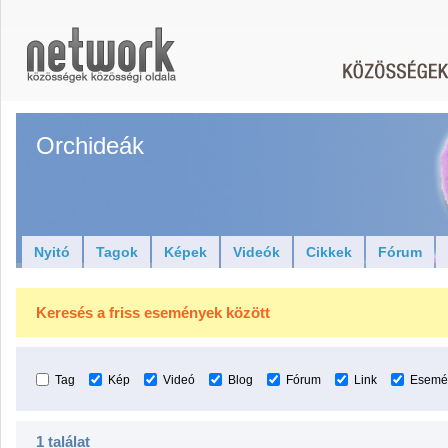
Orchideák
Nyitó
Tagok
Képek
Videók
Cikkek
Fórum
Keresés a friss események között
Tag
Kép
Videó
Blog
Fórum
Link
Esemé
1 találat