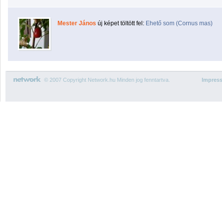
Mester János
új képet töltött fel:
Ehető som (Cornus mas)
© 2007 Copyright Network.hu Minden jog fenntartva.
Impres