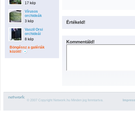
17 kép
Vírusos
orchideák
3 kép
Értékeld!
Vaszil Orsi
orchideái
8 kép
Kommentáld!
Böngéssz a galériák
között!
© 2007 Copyright Network.hu Minden jog fenntartva.
Impres