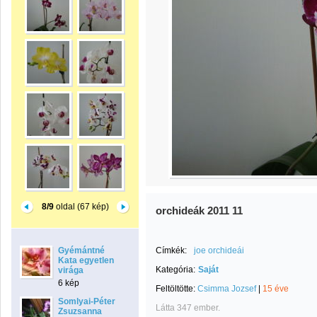
8/9
oldal (67 kép)
orchideák 2011 11
Gyémántné
Címkék:
joe orchideái
Kata egyetlen
Kategória:
Saját
virága
6 kép
Feltöltötte:
Csimma Jozsef
|
15 éve
Somlyai-Péter
Látta 347 ember.
Zsuzsanna