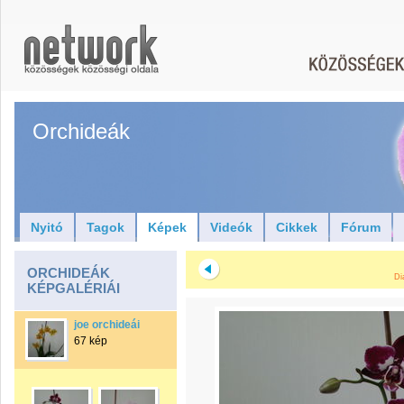
Orchideák
Nyitó
Tagok
Képek
Videók
Cikkek
Fórum
ORCHIDEÁK
Di
KÉPGALÉRIÁI
joe orchideái
67 kép