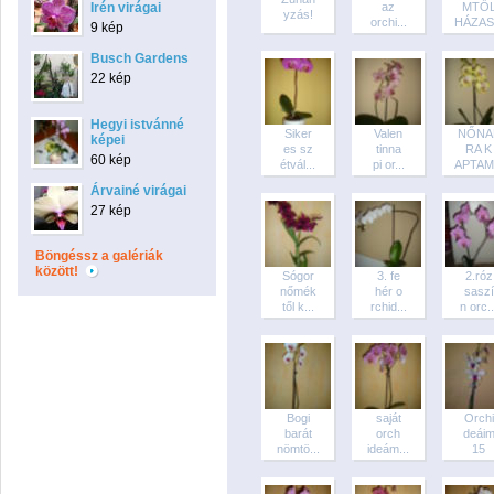
Irén virágai
az
MTŐ
yzás!
orchi...
HÁZAS.
9 kép
Busch Gardens
22 kép
Hegyi istvánné
Siker
Valen
NŐNA
képei
es sz
tinna
RA K
60 kép
étvál...
pi or...
APTAM.
Árvainé virágai
27 kép
Böngéssz a galériák
között!
Sógor
3. fe
2.róz
nőmék
hér o
saszí
től k...
rchid...
n orc..
Bogi
saját
Orchi
barát
orch
deái
nömtö...
ideám...
15