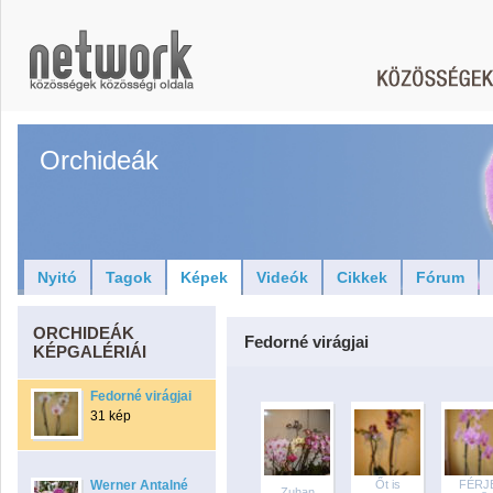
Orchideák
Nyitó
Tagok
Képek
Videók
Cikkek
Fórum
ORCHIDEÁK
Fedorné virágjai
KÉPGALÉRIÁI
Fedorné virágjai
31 kép
Werner Antalné
Őt is
FÉRJ
Zuhan