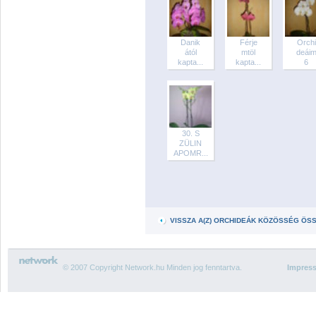
Danik
Férje
Orchi
ától
mtöl
deái
kapta...
kapta...
6
30. S
ZÜLIN
APOMR...
VISSZA A(Z) ORCHIDEÁK KÖZÖSSÉG ÖS
© 2007 Copyright Network.hu Minden jog fenntartva.
Impres