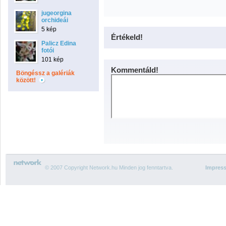
jugeorgina
orchideái
5 kép
Értékeld!
Palicz Edina
fotói
101 kép
Kommentáld!
Böngéssz a galériák
között!
© 2007 Copyright Network.hu Minden jog fenntartva.
Impres