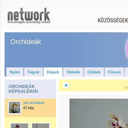
Orchideák
Nyitó
Tagok
Képek
Videók
Cikkek
Fórum
ORCHIDEÁK
Di
KÉPGALÉRIÁI
joe orchideái
67 kép