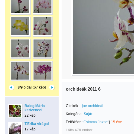
8/9
oldal (67 kép)
orchideák 2011 6
Balog Mária
Címkék:
joe orchideái
kedvencei
Kategória:
Saját
22 kép
Feltöltötte:
Csimma Jozsef
|
15 éve
T.Erika virágai
17 kép
Látta 478 ember.