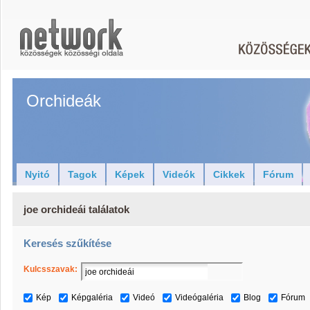
Orchideák
Nyitó
Tagok
Képek
Videók
Cikkek
Fórum
joe orchideái találatok
Keresés szűkítése
Kulcsszavak:
Kép
Képgaléria
Videó
Videógaléria
Blog
Fórum