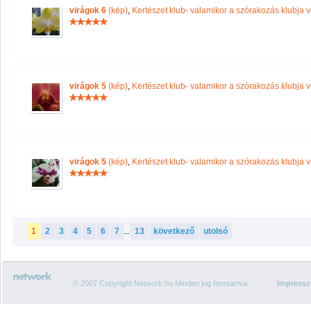
virágok 6
(kép)
,
Kertészet klub- valamikor a szórakozás klubja vo
virágok 5
(kép)
,
Kertészet klub- valamikor a szórakozás klubja vo
virágok 5
(kép)
,
Kertészet klub- valamikor a szórakozás klubja vo
1
2
3
4
5
6
7
...
13
következő
utolsó
© 2007 Copyright Network.hu Minden jog fenntartva.
Impress